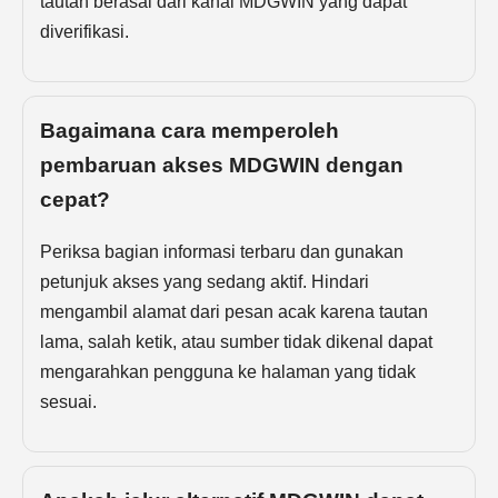
tautan berasal dari kanal MDGWIN yang dapat
diverifikasi.
Bagaimana cara memperoleh
pembaruan akses MDGWIN dengan
cepat?
Periksa bagian informasi terbaru dan gunakan
petunjuk akses yang sedang aktif. Hindari
mengambil alamat dari pesan acak karena tautan
lama, salah ketik, atau sumber tidak dikenal dapat
mengarahkan pengguna ke halaman yang tidak
sesuai.