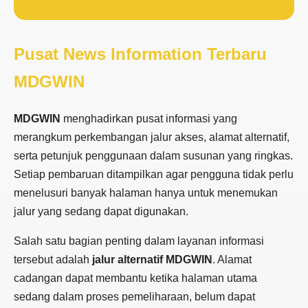
Squishmallows
Starbooks
Pusat News Information Terbaru
Stick-O
Stokke
MDGWIN
Sudocrem
MDGWIN
menghadirkan pusat informasi yang
Sumimo
merangkum perkembangan jalur akses, alamat alternatif,
Sunnylife
serta petunjuk penggunaan dalam susunan yang ringkas.
Sun-Staches
Setiap pembaruan ditampilkan agar pengguna tidak perlu
menelusuri banyak halaman hanya untuk menemukan
Swimava
jalur yang sedang dapat digunakan.
T
Salah satu bagian penting dalam layanan informasi
Tommee Tippee
tersebut adalah
jalur alternatif MDGWIN
. Alamat
Trunki
cadangan dapat membantu ketika halaman utama
Tutti Bambini
sedang dalam proses pemeliharaan, belum dapat