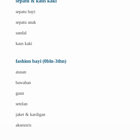
sepatu & kaus kaki
Bio Oil
sepatu bayi
Biolane
sepatu anak
Bite Fighters
sandal
Bizzi Growin
kaus kaki
Blackmores
fashion bayi (0bln-3thn)
Blooming Marvellous
atasan
Bonnels
bawahan
Bravado
gaun
Bruder
setelan
Brush Baby
jaket & kardigan
Buds Organics
aksesoris
Bugaboo
Buggygear