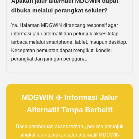
Apakah jalur alternatif MDGWIN dapat
dibuka melalui perangkat seluler?
Ya. Halaman MDGWIN dirancang responsif agar
informasi jalur alternatif dan petunjuk akses tetap
terbaca melalui smartphone, tablet, maupun desktop.
Kecepatan pemuatan dapat mengikuti kondisi
perangkat dan jaringan pengguna.
MDGWIN ✈️ Informasi Jalur
Alternatif Tanpa Berbelit
Baca pembaruan akses terbaru, periksa petunjuk
singkat, dan temukan jalur alternatif MDGWIN