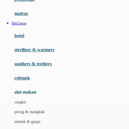
Happy Tummy
Hauck
matras
Havaianas
Slot Gacor
Hegen
botol
Hot Wheels
sterilizer & warmers
Hybrid
soothers & teethers
I
Inlacta DHA
celemek
Interlac
alat makan
Ivenet
cangkir
J
piring & mangkuk
Jack N Jill
sendok & garpu
Joie