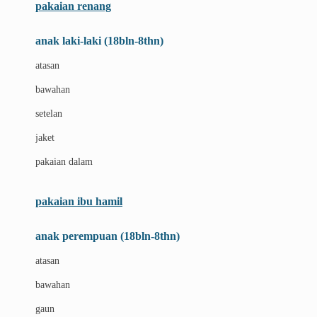
pakaian renang
Bumkins
anak laki-laki (18bln-8thn)
C
atasan
Cetaphil
bawahan
Chicco
setelan
Childlife
jaket
Clevamama
pakaian dalam
Cocolatte
Cottonseeds
pakaian ibu hamil
Cozy N Safe
anak perempuan (18bln-8thn)
Crane
atasan
Cybex
bawahan
D
gaun