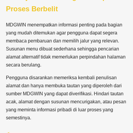
Proses Berbelit
MDGWIN menempatkan informasi penting pada bagian
yang mudah ditemukan agar pengguna dapat segera
membaca pembaruan dan memilih jalur yang relevan.
Susunan menu dibuat sederhana sehingga pencarian
alamat alternatif tidak memerlukan perpindahan halaman
secara berulang.
Pengguna disarankan memeriksa kembali penulisan
alamat dan hanya membuka tautan yang diperoleh dari
sumber MDGWIN yang dapat diverifikasi. Hindari tautan
acak, alamat dengan susunan mencurigakan, atau pesan
yang meminta informasi pribadi di luar proses yang
semestinya.