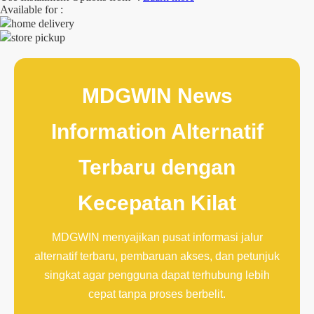
Available for :
Q
home delivery
store pickup
QV Baby
R
MDGWIN News
Real Shades
Red Castle
Information Alternatif
Ribbon Madness
Terbaru dengan
S
Kecepatan Kilat
Sebamed
Silver Cross
MDGWIN menyajikan pusat informasi jalur
Simply Idea
alternatif terbaru, pembaruan akses, dan petunjuk
Skip Hop
singkat agar pengguna dapat terhubung lebih
cepat tanpa proses berbelit.
Spectra