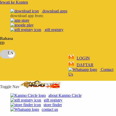
lewati ke Konten
download apps
download app from:
gift registry
Bahasa
ID
LOGIN
DAFTAR
Contact
Us
Toggle Nav
about Kanmo Circle
gift registry
store finder
contact us