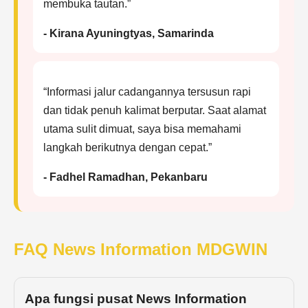
membuka tautan.”
- Kirana Ayuningtyas, Samarinda
“Informasi jalur cadangannya tersusun rapi
dan tidak penuh kalimat berputar. Saat alamat
utama sulit dimuat, saya bisa memahami
langkah berikutnya dengan cepat.”
- Fadhel Ramadhan, Pekanbaru
FAQ News Information MDGWIN
Apa fungsi pusat News Information