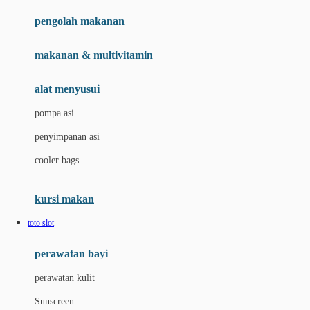
pengolah makanan
Joolz
Jujube
makanan & multivitamin
K
alat menyusui
Kiddycuts
pompa asi
Kumon
penyimpanan asi
L
cooler bags
Leapfrog
kursi makan
Leclerc
toto slot
Lee Vierra
Lillebaby
perawatan bayi
Little Bird Told Me
perawatan kulit
Little Miss Janis
Sunscreen