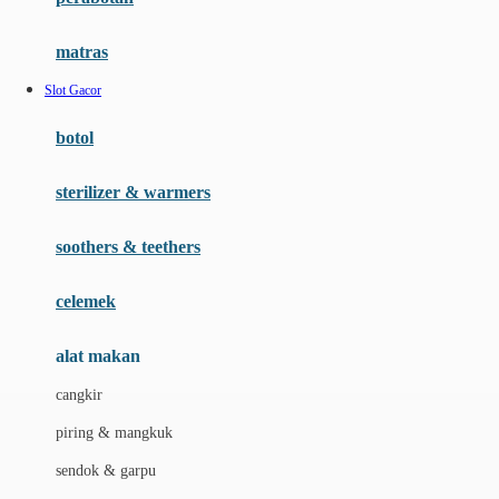
Happy Tummy
Hauck
matras
Havaianas
Slot Gacor
Hegen
botol
Hot Wheels
sterilizer & warmers
Hybrid
soothers & teethers
I
Inlacta DHA
celemek
Interlac
alat makan
Ivenet
cangkir
J
piring & mangkuk
Jack N Jill
sendok & garpu
Joie