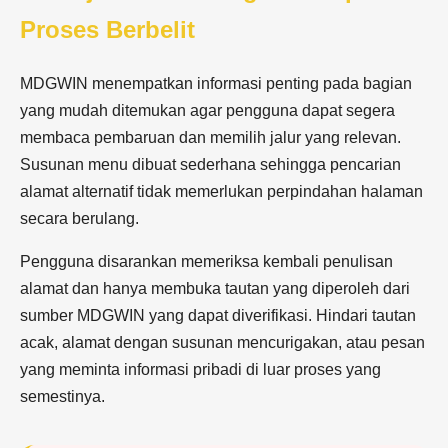
Proses Berbelit
MDGWIN menempatkan informasi penting pada bagian
yang mudah ditemukan agar pengguna dapat segera
membaca pembaruan dan memilih jalur yang relevan.
Susunan menu dibuat sederhana sehingga pencarian
alamat alternatif tidak memerlukan perpindahan halaman
secara berulang.
Pengguna disarankan memeriksa kembali penulisan
alamat dan hanya membuka tautan yang diperoleh dari
sumber MDGWIN yang dapat diverifikasi. Hindari tautan
acak, alamat dengan susunan mencurigakan, atau pesan
yang meminta informasi pribadi di luar proses yang
semestinya.