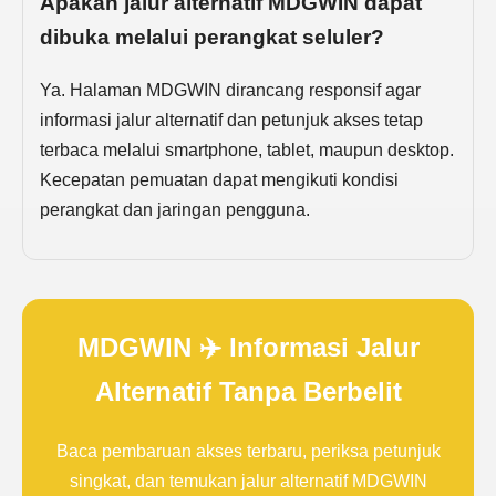
Apakah jalur alternatif MDGWIN dapat
dibuka melalui perangkat seluler?
Ya. Halaman MDGWIN dirancang responsif agar
informasi jalur alternatif dan petunjuk akses tetap
terbaca melalui smartphone, tablet, maupun desktop.
Kecepatan pemuatan dapat mengikuti kondisi
perangkat dan jaringan pengguna.
MDGWIN ✈️ Informasi Jalur
Alternatif Tanpa Berbelit
Baca pembaruan akses terbaru, periksa petunjuk
singkat, dan temukan jalur alternatif MDGWIN