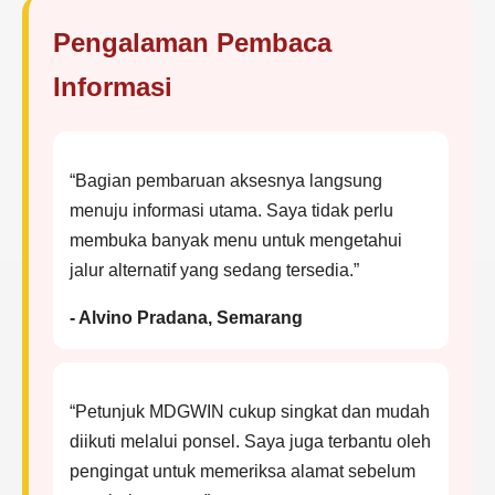
Pengalaman Pembaca
Informasi
“Bagian pembaruan aksesnya langsung
menuju informasi utama. Saya tidak perlu
membuka banyak menu untuk mengetahui
jalur alternatif yang sedang tersedia.”
- Alvino Pradana, Semarang
“Petunjuk MDGWIN cukup singkat dan mudah
diikuti melalui ponsel. Saya juga terbantu oleh
pengingat untuk memeriksa alamat sebelum