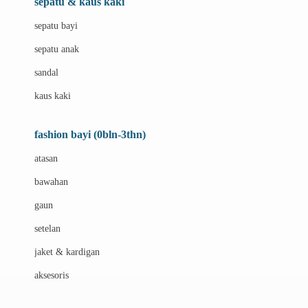
sepatu & kaus kaki
Bio Oil
sepatu bayi
Biolane
sepatu anak
Bite Fighters
sandal
Bizzi Growin
kaus kaki
Blackmores
fashion bayi (0bln-3thn)
Blooming Marvellous
atasan
Bonnels
bawahan
Bravado
gaun
Bruder
setelan
Brush Baby
jaket & kardigan
Buds Organics
aksesoris
Bugaboo
Buggygear