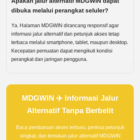
Apakah jalur alternatif MDGWIN dapat
dibuka melalui perangkat seluler?
Ya. Halaman MDGWIN dirancang responsif agar
informasi jalur alternatif dan petunjuk akses tetap
terbaca melalui smartphone, tablet, maupun desktop.
Kecepatan pemuatan dapat mengikuti kondisi
perangkat dan jaringan pengguna.
MDGWIN ✈️ Informasi Jalur
Alternatif Tanpa Berbelit
Baca pembaruan akses terbaru, periksa petunjuk
singkat, dan temukan jalur alternatif MDGWIN