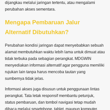
dijangkau melalui jaringan tertentu, atau mengalami
Twistshake
perubahan akses sementara.
TY Toys
Mengapa Pembaruan Jalur
U
Alternatif Dibutuhkan?
V
Perubahan kondisi jaringan dapat menyebabkan sebuah
Veja
alamat membutuhkan waktu lebih lama untuk dimuat atau
tidak terbuka pada sebagian perangkat. MDGWIN
Vitaflow
menyediakan informasi alternatif agar pengguna memiliki
Vtech
rujukan lain tanpa harus mencoba tautan yang
sumbernya tidak jelas.
W
Waterland
Informasi akses juga disusun untuk penggunaan lintas
perangkat. Tata letak responsif membantu petunjuk,
Wellness
status pembaruan, dan tombol navigasi tetap mudah
X
dibaca melalui smartphone, tablet, maupun komputer.