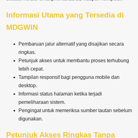
Xootz
Informasi Utama yang Tersedia di
Y
MDGWIN
Yamatoya
Pembaruan jalur alternatif yang disajikan secara
Z
ringkas.
Zaxy
Petunjuk akses untuk membantu proses terhubung
Zoggs
lebih cepat.
Tampilan responsif bagi pengguna mobile dan
0-9
desktop.
4Moms
Informasi status halaman ketika terjadi
pemeliharaan sistem.
59S
Pengingat untuk memeriksa sumber tautan sebelum
digunakan.
Petunjuk Akses Ringkas Tanpa