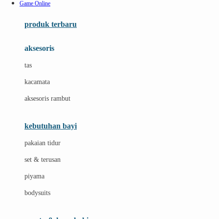
Game Online
Azetabio
produk terbaru
B
aksesoris
Baabaasheepz
tas
Babiators
kacamata
Baby Dove
aksesoris rambut
Baby Jogger
Baby Rovega
kebutuhan bayi
Babybee
pakaian tidur
Banana Boat
set & terusan
Banz
piyama
Barbie
bodysuits
Beaba
Beauty Barn