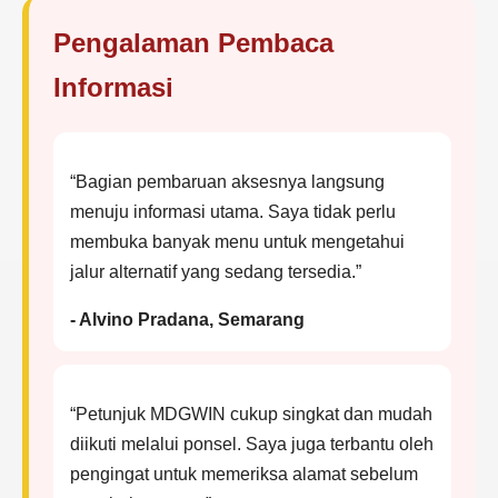
Pengalaman Pembaca
Informasi
“Bagian pembaruan aksesnya langsung
menuju informasi utama. Saya tidak perlu
membuka banyak menu untuk mengetahui
jalur alternatif yang sedang tersedia.”
- Alvino Pradana, Semarang
“Petunjuk MDGWIN cukup singkat dan mudah
diikuti melalui ponsel. Saya juga terbantu oleh
pengingat untuk memeriksa alamat sebelum