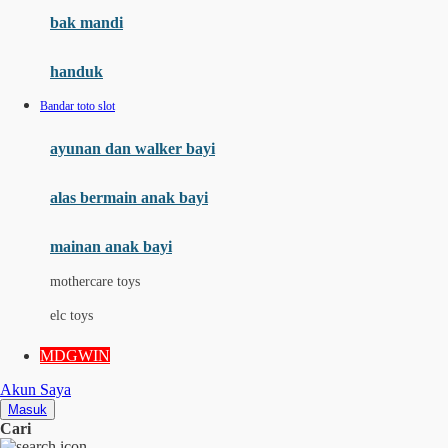
Moby
bak mandi
Momami
handuk
Mothercare
Bandar toto slot
Mustela
ayunan dan walker bayi
My Buddy Tag
My K
alas bermain anak bayi
N
mainan anak bayi
Naif
mothercare toys
Nike
elc toys
Nordic Natural
MDGWIN
Nuby
Akun Saya
Nuna
Masuk
Cari