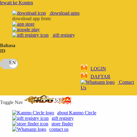
lewati ke Konten
download apps
download app from:
gift registry
Bahasa
ID
LOGIN
DAFTAR
Contact
Us
Toggle Nav
about Kanmo Circle
gift registry
store finder
contact us