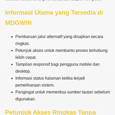
Xootz
Informasi Utama yang Tersedia di
Y
MDGWIN
Yamatoya
Pembaruan jalur alternatif yang disajikan secara
Z
ringkas.
Zaxy
Petunjuk akses untuk membantu proses terhubung
Zoggs
lebih cepat.
Tampilan responsif bagi pengguna mobile dan
0-9
desktop.
4Moms
Informasi status halaman ketika terjadi
pemeliharaan sistem.
59S
Pengingat untuk memeriksa sumber tautan sebelum
digunakan.
Petunjuk Akses Ringkas Tanpa