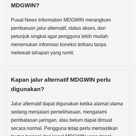
MDGWIN?
Pusat News Information MDGWIN merangkum
pembaruan jalur alternatif, status akses, dan
petunjuk singkat agar pengguna lebih mudah
menemukan informasi koneksi terbaru tanpa
melewati tahapan yang rumit.
Kapan jalur alternatif MDGWIN perlu
digunakan?
Jalur alternatif dapat digunakan ketika alamat utama
sedang menjalani pemeliharaan, mengalami
pembatasan jaringan, atau belum dapat dimuat
secara normal. Pengguna tetap perlu memastikan