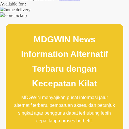
Available for :
Q
home delivery
store pickup
QV Baby
R
MDGWIN News
Real Shades
Red Castle
Information Alternatif
Ribbon Madness
Terbaru dengan
S
Kecepatan Kilat
Sebamed
Silver Cross
MDGWIN menyajikan pusat informasi jalur
Simply Idea
alternatif terbaru, pembaruan akses, dan petunjuk
Skip Hop
singkat agar pengguna dapat terhubung lebih
cepat tanpa proses berbelit.
Spectra