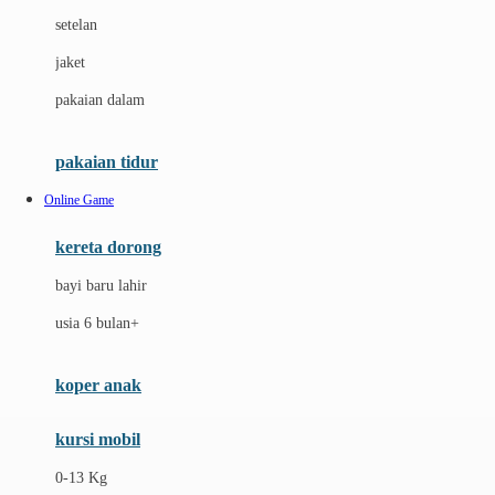
Dae Organics
setelan
Docare
jaket
Doona
pakaian dalam
Down To Earth
Drew
pakaian tidur
Dr. Brown's
Online Game
E
kereta dorong
ELC
bayi baru lahir
Ergobaby
usia 6 bulan+
Expert Care
koper anak
Ezyroller
kursi mobil
F
0-13 Kg
Felt So Sweet