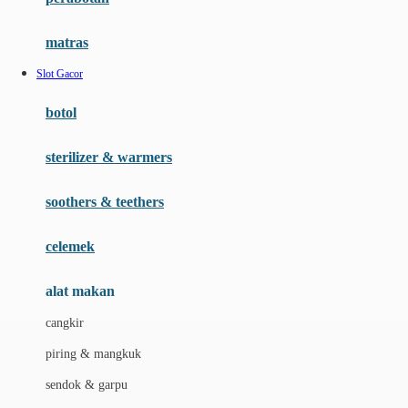
Happy Tummy
Hauck
matras
Havaianas
Slot Gacor
Hegen
botol
Hot Wheels
sterilizer & warmers
Hybrid
soothers & teethers
I
Inlacta DHA
celemek
Interlac
alat makan
Ivenet
cangkir
J
piring & mangkuk
Jack N Jill
sendok & garpu
Joie