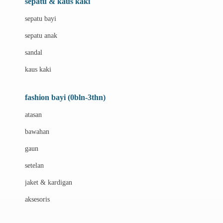
sepatu & kaus kaki
Bio Oil
sepatu bayi
Biolane
sepatu anak
Bite Fighters
sandal
Bizzi Growin
kaus kaki
Blackmores
fashion bayi (0bln-3thn)
Blooming Marvellous
atasan
Bonnels
bawahan
Bravado
gaun
Bruder
setelan
Brush Baby
jaket & kardigan
Buds Organics
aksesoris
Bugaboo
Buggygear