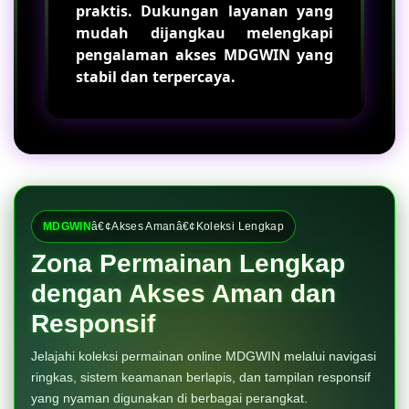
praktis. Dukungan layanan yang
mudah dijangkau melengkapi
pengalaman akses MDGWIN yang
stabil dan terpercaya.
MDGWIN
â€¢
Akses Aman
â€¢
Koleksi Lengkap
Zona Permainan Lengkap
dengan Akses Aman dan
Responsif
Jelajahi koleksi permainan online MDGWIN melalui navigasi
ringkas, sistem keamanan berlapis, dan tampilan responsif
yang nyaman digunakan di berbagai perangkat.