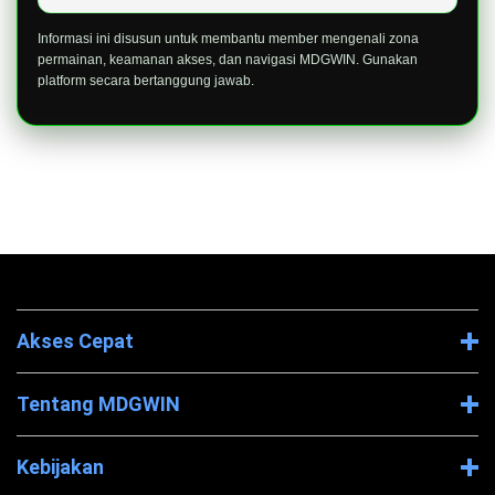
Informasi ini disusun untuk membantu member mengenali zona
permainan, keamanan akses, dan navigasi MDGWIN. Gunakan
platform secara bertanggung jawab.
Akses Cepat
Tentang MDGWIN
Kebijakan